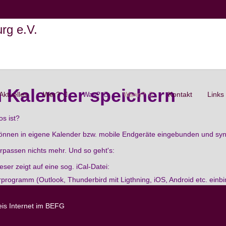
 Kalender speichern
Aktuelles
Wer?
Was?
Wann?
Kontakt
Links
s ist?
önnen in eigene Kalender bzw. mobile Endgeräte eingebunden und syn
rpassen nichts mehr. Und so geht's:
ser zeigt auf eine sog. iCal-Datei:
programm (Outlook, Thunderbird mit Ligthning, iOS, Android etc. einbi
eis Internet im BEFG